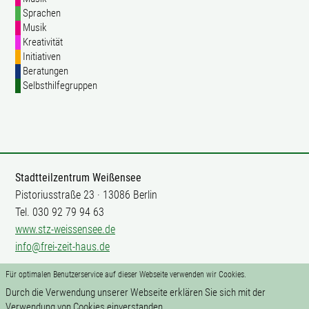
Sprachen
Musik
Kreativität
Initiativen
Beratungen
Selbsthilfegruppen
Stadtteilzentrum Weißensee
Pistoriusstraße 23 · 13086 Berlin
Tel. 030 92 79 94 63
www.stz-weissensee.de
info@frei-zeit-haus.de
Für optimalen Benutzerservice auf dieser Webseite verwenden wir Cookies.
Mitarbeit
Durch die Verwendung unserer Webseite erklären Sie sich mit der
Impressum
Verwendung von Cookies einverstanden.