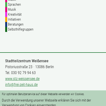
Sprachen
Musik
Kreativität
Initiativen
Beratungen
Selbsthilfegruppen
Stadtteilzentrum Weißensee
Pistoriusstraße 23 · 13086 Berlin
Tel. 030 92 79 94 63
www.stz-weissensee.de
info@frei-zeit-haus.de
Für optimalen Benutzerservice auf dieser Webseite verwenden wir Cookies.
Mitarbeit
Durch die Verwendung unserer Webseite erklären Sie sich mit der
Impressum
Verwendung von Cookies einverstanden.