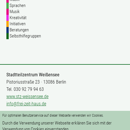
Sprachen
Musik
Kreativität
Initiativen
Beratungen
Selbsthilfegruppen
Stadtteilzentrum Weißensee
Pistoriusstraße 23 · 13086 Berlin
Tel. 030 92 79 94 63
www.stz-weissensee.de
info@frei-zeit-haus.de
Für optimalen Benutzerservice auf dieser Webseite verwenden wir Cookies.
Mitarbeit
Durch die Verwendung unserer Webseite erklären Sie sich mit der
Impressum
Verwendung von Cookies einverstanden.