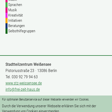
Sprachen
Musik
Kreativität
Initiativen
Beratungen
Selbsthilfegruppen
Stadtteilzentrum Weißensee
Pistoriusstraße 23 · 13086 Berlin
Tel. 030 92 79 94 63
www.stz-weissensee.de
info@frei-zeit-haus.de
Für optimalen Benutzerservice auf dieser Webseite verwenden wir Cookies.
Mitarbeit
Durch die Verwendung unserer Webseite erklären Sie sich mit der
Impressum
Verwendung von Cookies einverstanden.