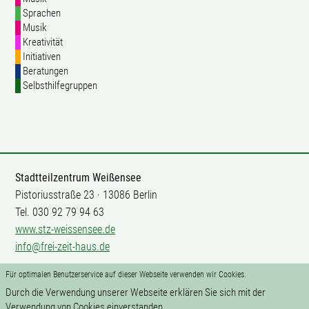
Sprachen
Musik
Kreativität
Initiativen
Beratungen
Selbsthilfegruppen
Stadtteilzentrum Weißensee
Pistoriusstraße 23 · 13086 Berlin
Tel. 030 92 79 94 63
www.stz-weissensee.de
info@frei-zeit-haus.de
Für optimalen Benutzerservice auf dieser Webseite verwenden wir Cookies.
Mitarbeit
Durch die Verwendung unserer Webseite erklären Sie sich mit der
Impressum
Verwendung von Cookies einverstanden.