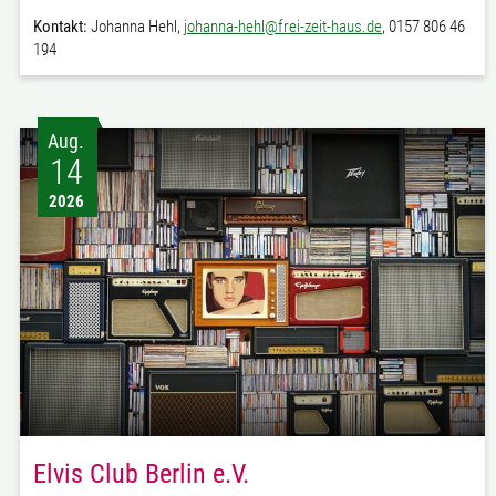
Kontakt:
Johanna Hehl,
johanna-hehl@frei-zeit-haus.de
, 0157 806 46
194
Aug.
14
2026
Elvis Club Berlin e.V.