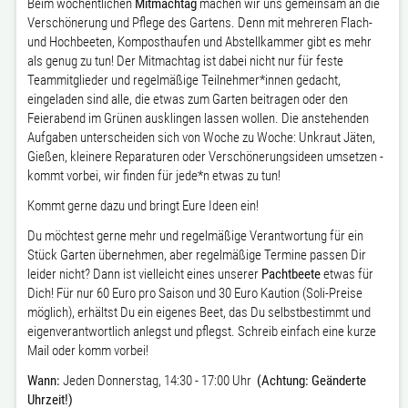
Beim wöchentlichen
Mitmachtag
machen wir uns gemeinsam an die
Verschönerung und Pflege des Gartens. Denn mit mehreren Flach-
und Hochbeeten, Komposthaufen und Abstellkammer gibt es mehr
als genug zu tun! Der Mitmachtag ist dabei nicht nur für feste
Teammitglieder und regelmäßige Teilnehmer*innen gedacht,
eingeladen sind alle, die etwas zum Garten beitragen oder den
Feierabend im Grünen ausklingen lassen wollen. Die anstehenden
Aufgaben unterscheiden sich von Woche zu Woche: Unkraut Jäten,
Gießen, kleinere Reparaturen oder Verschönerungsideen umsetzen -
kommt vorbei, wir finden für jede*n etwas zu tun!
Kommt gerne dazu und bringt Eure Ideen ein!
Du möchtest gerne mehr und regelmäßige Verantwortung für ein
Stück Garten übernehmen, aber regelmäßige Termine passen Dir
leider nicht? Dann ist vielleicht eines unserer
Pachtbeete
etwas für
Dich! Für nur 60 Euro pro Saison und 30 Euro Kaution (Soli-Preise
möglich), erhältst Du ein eigenes Beet, das Du selbstbestimmt und
eigenverantwortlich anlegst und pflegst. Schreib einfach eine kurze
Mail oder komm vorbei!
Wann:
Jeden Donnerstag, 14:30 - 17:00 Uhr
(Achtung: Geänderte
Uhrzeit!)