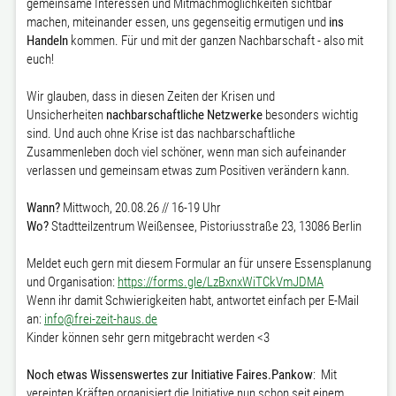
gemeinsame Interessen und Mitmachmöglichkeiten sichtbar
machen, miteinander essen, uns gegenseitig ermutigen und
ins
Handeln
kommen. Für und mit der ganzen Nachbarschaft - also mit
euch!
Wir glauben, dass in diesen Zeiten der Krisen und
Unsicherheiten
nachbarschaftliche Netzwerke
besonders wichtig
sind. Und auch ohne Krise ist das nachbarschaftliche
Zusammenleben doch viel schöner, wenn man sich aufeinander
verlassen und gemeinsam etwas zum Positiven verändern kann.
Wann?
Mittwoch, 20.08.26 // 16-19 Uhr
Wo?
Stadtteilzentrum Weißensee, Pistoriusstraße 23, 13086 Berlin
Meldet euch gern mit diesem Formular an für unsere Essensplanung
und Organisation:
https://forms.gle/LzBxnxWiTCkVmJDMA
Wenn ihr damit Schwierigkeiten habt, antwortet einfach per E-Mail
an:
info@frei-zeit-haus.de
Kinder können sehr gern mitgebracht werden <3
Noch etwas Wissenswertes zur Initiative Faires.Pankow
: Mit
vereinten Kräften organisiert die Initiative nun schon seit einem