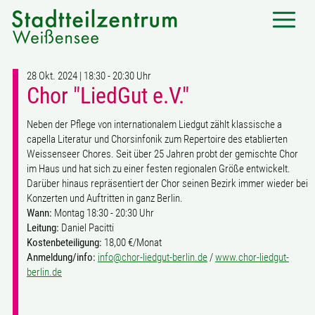
28 Okt. 2024 | 18:30 - 20:30 Uhr
Chor "LiedGut e.V."
Neben der Pflege von internationalem Liedgut zählt klassische a
capella Literatur und Chorsinfonik zum Repertoire des etablierten
Weissenseer Chores. Seit über 25 Jahren probt der gemischte Chor
im Haus und hat sich zu einer festen regionalen Größe entwickelt.
Darüber hinaus repräsentiert der Chor seinen Bezirk immer wieder bei
Konzerten und Auftritten in ganz Berlin.
Wann:
Montag 18:30 - 20:30 Uhr
Leitung:
Daniel Pacitti
Kostenbeteiligung:
18,00 €/Monat
Anmeldung/info:
info@chor-liedgut-berlin.de
/
www.chor-liedgut-
berlin.de