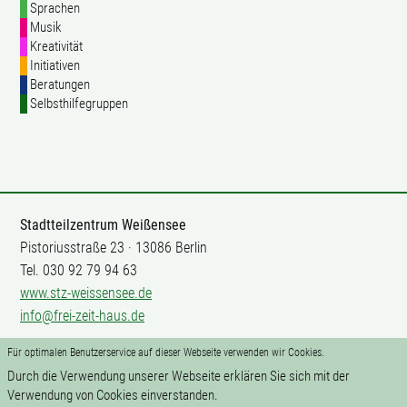
Sprachen
Musik
Kreativität
Initiativen
Beratungen
Selbsthilfegruppen
Stadtteilzentrum Weißensee
Pistoriusstraße 23 · 13086 Berlin
Tel. 030 92 79 94 63
www.stz-weissensee.de
info@frei-zeit-haus.de
Für optimalen Benutzerservice auf dieser Webseite verwenden wir Cookies.
Mitarbeit
Durch die Verwendung unserer Webseite erklären Sie sich mit der
Impressum
Verwendung von Cookies einverstanden.
Datenschutz