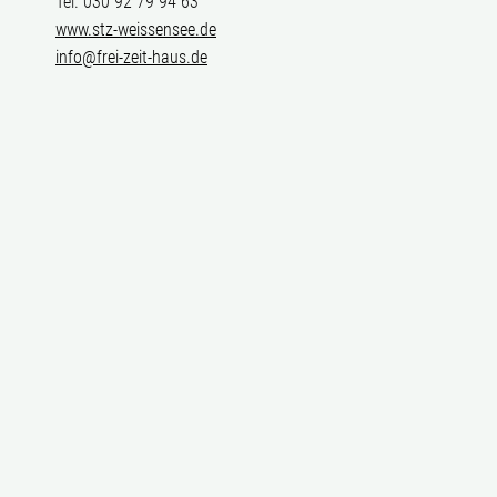
Tel. 030 92 79 94 63
www.stz-weissensee.de
info@frei-zeit-haus.de