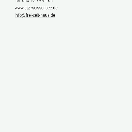
Tel. 030 92 79 94 63
www.stz-weissensee.de
info@frei-zeit-haus.de