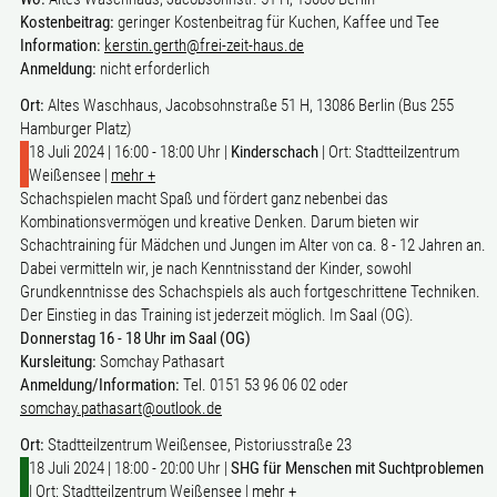
Kostenbeitrag:
geringer Kostenbeitrag für Kuchen, Kaffee und Tee
Information:
kerstin.gerth@frei-zeit-haus.de
Anmeldung:
nicht erforderlich
Ort:
Altes Waschhaus, Jacobsohnstraße 51 H, 13086 Berlin (Bus 255
Hamburger Platz)
18 Juli 2024 | 16:00 - 18:00 Uhr |
Kinderschach
| Ort: Stadtteilzentrum
Weißensee |
mehr +
Schachspielen macht Spaß und fördert ganz nebenbei das
Kombinationsvermögen und kreative Denken. Darum bieten wir
Schachtraining für Mädchen und Jungen im Alter von ca. 8 - 12 Jahren an.
Dabei vermitteln wir, je nach Kenntnisstand der Kinder, sowohl
Grundkenntnisse des Schachspiels als auch fortgeschrittene Techniken.
Der Einstieg in das Training ist jederzeit möglich. Im Saal (OG).
Donnerstag 16 - 18 Uhr im Saal (OG)
Kursleitung:
Somchay Pathasart
Anmeldung/Information:
Tel. 0151 53 96 06 02 oder
somchay.pathasart@outlook.de
Ort:
Stadtteilzentrum Weißensee, Pistoriusstraße 23
18 Juli 2024 | 18:00 - 20:00 Uhr |
SHG für Menschen mit Suchtproblemen
| Ort: Stadtteilzentrum Weißensee |
mehr +