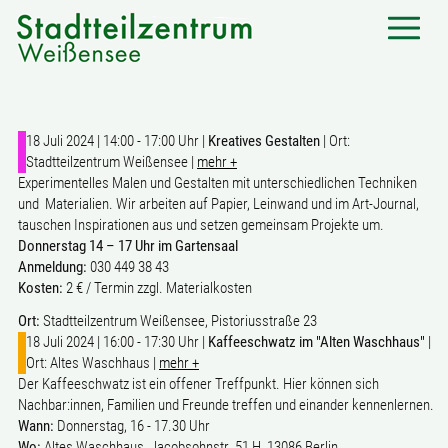
18 Juli 2024 | 14:00 - 17:00 Uhr |
Kreatives Gestalten
| Ort:
Stadtteilzentrum Weißensee |
mehr +
Experimentelles Malen und Gestalten mit unterschiedlichen Techniken
und Materialien. Wir arbeiten auf Papier, Leinwand und im Art-Journal,
tauschen Inspirationen aus und setzen gemeinsam Projekte um.
Donnerstag 14 – 17 Uhr im Gartensaal
Anmeldung:
030 449 38 43
Kosten:
2 € / Termin zzgl. Materialkosten
Ort:
Stadtteilzentrum Weißensee, Pistoriusstraße 23
18 Juli 2024 | 16:00 - 17:30 Uhr |
Kaffeeschwatz im "Alten Waschhaus"
|
Ort: Altes Waschhaus |
mehr +
Der Kaffeeschwatz ist ein offener Treffpunkt. Hier können sich
Nachbar:innen, Familien und Freunde treffen und einander kennenlernen.
Wann:
Donnerstag, 16 - 17.30 Uhr
Wo:
Altes Waschhaus, Jacobsohnstr. 51 H, 13086 Berlin