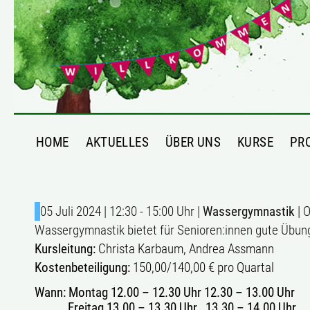
HOME
AKTUELLES
ÜBER UNS
KURSE
PR
05 Juli 2024 | 12:30 - 15:00 Uhr |
Wassergymnastik
| O
Wassergymnastik bietet für Senioren:innen gute Übu
Kursleitung:
Christa Karbaum, Andrea Assmann
Kostenbeteiligung:
150,00/140,00 € pro Quartal
Wann:
Montag 12.00 – 12.30 Uhr 12.30 – 13.00 Uhr
Freitag 13.00 – 13.30 Uhr 13.30 – 14.00 Uhr