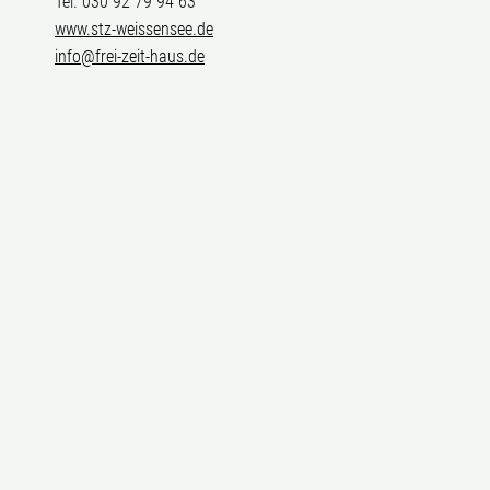
Tel. 030 92 79 94 63
www.stz-weissensee.de
info@frei-zeit-haus.de