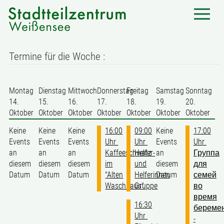
Termine für die Woche :
Montag
Dienstag
Mittwoch
Donnerstag
Freitag
Samstag
Sonntag
14.
15.
16.
17.
18.
19.
20.
Oktober
Oktober
Oktober
Oktober
Oktober
Oktober
Oktober
Keine
Keine
Keine
16:00
09:00
Keine
17:00
Events
Events
Events
Uhr
Uhr
Events
Uhr
an
an
an
Kaffeeschwatz
Helfer-
an
Группа
diesem
diesem
diesem
im
und
diesem
для
Datum
Datum
Datum
"Alten
Helferinnen
Datum
семей
Waschhaus"
Gruppe
во
время
16:30
береме
Uhr
-