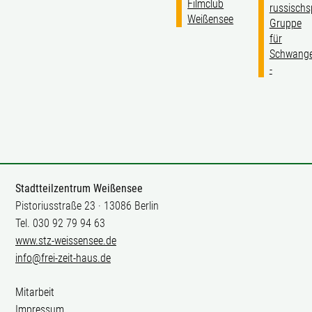
Filmclub
russischs
Weißensee
Gruppe
für
Schwange
-
Stadtteilzentrum Weißensee
Pistoriusstraße 23 · 13086 Berlin
Tel. 030 92 79 94 63
www.stz-weissensee.de
info@frei-zeit-haus.de
Mitarbeit
Impressum