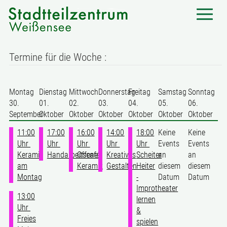
Termine für die Woche :
Montag
Dienstag
Mittwoch
Donnerstag
Freitag
Samstag
Sonntag
30.
01.
02.
03.
04.
05.
06.
September
Oktober
Oktober
Oktober
Oktober
Oktober
Oktober
11:00
17:00
16:00
14:00
18:00
Keine
Keine
Uhr
Uhr
Uhr
Uhr
Uhr
Events
Events
Keramik
Handarbeitscafé
Offene
Kreatives
Scheiter
an
an
am
Keramik
Gestalten
Heiter
diesem
diesem
Montag
-
Datum
Datum
Improtheater
13:00
lernen
Uhr
&
Freies
spielen