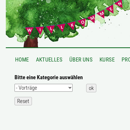
HOME
AKTUELLES
ÜBER UNS
KURSE
PR
Bitte eine Kategorie auswählen
Eine
Kategorie
auswählen
um
die
Liste