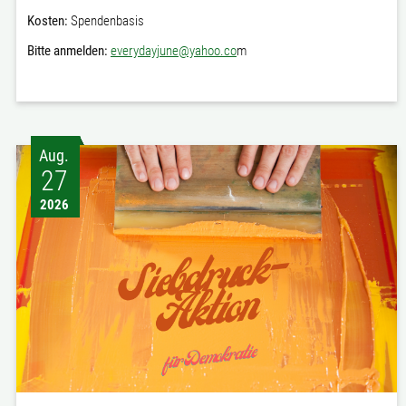
Kosten:
Spendenbasis
Bitte anmelden:
everydayjune@yahoo.co
m
Aug.
27
2026