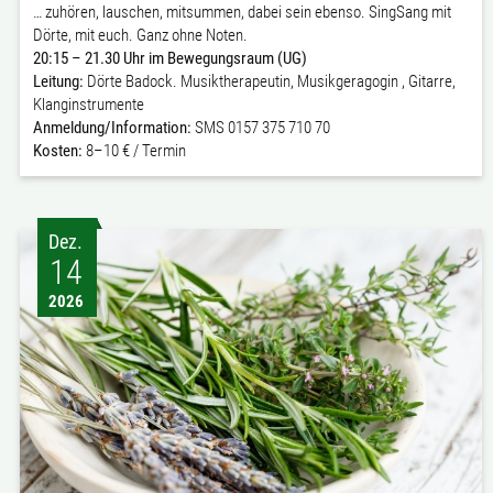
… zuhören, lauschen, mitsummen, dabei sein ebenso. SingSang mit
Dörte, mit euch. Ganz ohne Noten.
20:15 – 21.30 Uhr im Bewegungsraum (UG)
Leitung:
Dörte Badock. Musiktherapeutin, Musikgeragogin , Gitarre,
Klanginstrumente
Anmeldung/Information:
SMS 0157 375 710 70
Kosten:
8–10 € / Termin
Dez.
14
2026