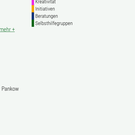
Kreativität
Initiativen
Beratungen
Selbsthilfegruppen
mehr +
ur Pankow