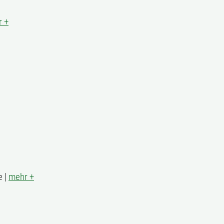
 +
e |
mehr +