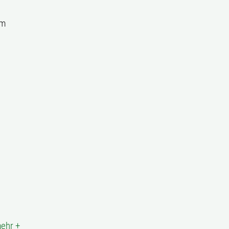
um
ehr +