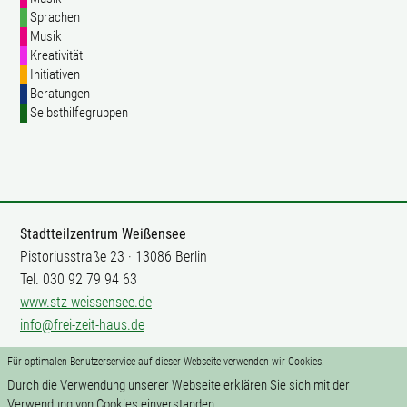
Sprachen
Musik
Kreativität
Initiativen
Beratungen
Selbsthilfegruppen
Stadtteilzentrum Weißensee
Pistoriusstraße 23 · 13086 Berlin
Tel. 030 92 79 94 63
www.stz-weissensee.de
info@frei-zeit-haus.de
Für optimalen Benutzerservice auf dieser Webseite verwenden wir Cookies.
Mitarbeit
Durch die Verwendung unserer Webseite erklären Sie sich mit der
Impressum
Verwendung von Cookies einverstanden.