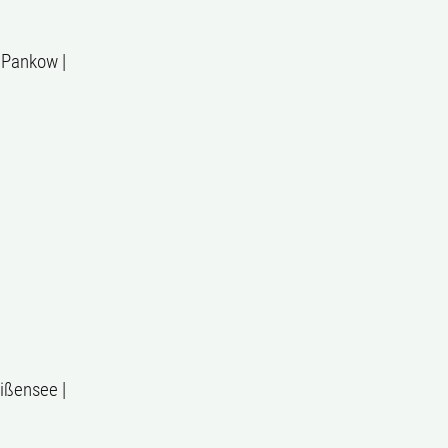
r Pankow |
ißensee |