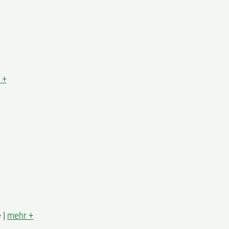
 +
 |
mehr +