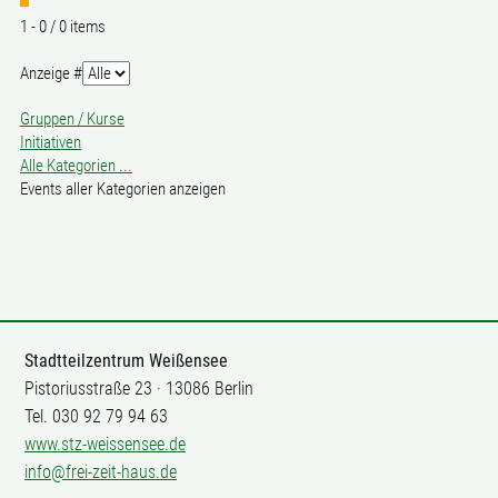
Limite
1 - 0 / 0 items
der
Paginierungsliste
Anzeige #
Gruppen / Kurse
Initiativen
Alle Kategorien ...
Events aller Kategorien anzeigen
Stadtteilzentrum Weißensee
Pistoriusstraße 23 · 13086 Berlin
Tel. 030 92 79 94 63
www.stz-weissensee.de
info@frei-zeit-haus.de