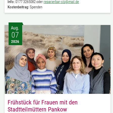
Info:
0177 3265082 oder
reparierbar-stz@mail.de
Kostenbeitrag:
Spenden
Aug.
07
2026
Frühstück für Frauen mit den
Stadtteilmüttern Pankow