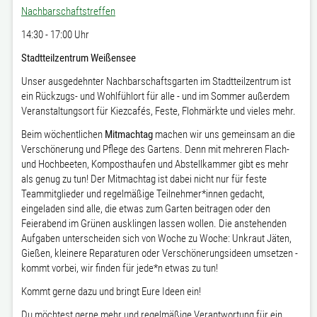
Nachbarschaftstreffen
14:30 - 17:00 Uhr
Stadtteilzentrum Weißensee
Unser ausgedehnter Nachbarschaftsgarten im Stadtteilzentrum ist
ein Rückzugs- und Wohlfühlort für alle - und im Sommer außerdem
Veranstaltungsort für Kiezcafés, Feste, Flohmärkte und vieles mehr.
Beim wöchentlichen
Mitmachtag
machen wir uns gemeinsam an die
Verschönerung und Pflege des Gartens. Denn mit mehreren Flach-
und Hochbeeten, Komposthaufen und Abstellkammer gibt es mehr
als genug zu tun! Der Mitmachtag ist dabei nicht nur für feste
Teammitglieder und regelmäßige Teilnehmer*innen gedacht,
eingeladen sind alle, die etwas zum Garten beitragen oder den
Feierabend im Grünen ausklingen lassen wollen. Die anstehenden
Aufgaben unterscheiden sich von Woche zu Woche: Unkraut Jäten,
Gießen, kleinere Reparaturen oder Verschönerungsideen umsetzen -
kommt vorbei, wir finden für jede*n etwas zu tun!
Kommt gerne dazu und bringt Eure Ideen ein!
Du möchtest gerne mehr und regelmäßige Verantwortung für ein