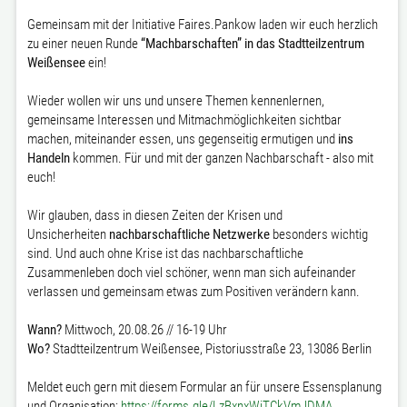
Gemeinsam mit der Initiative Faires.Pankow laden wir euch herzlich
zu einer neuen Runde
“Machbarschaften” in das Stadtteilzentrum
Weißensee
ein!
Wieder wollen wir uns und unsere Themen kennenlernen,
gemeinsame Interessen und Mitmachmöglichkeiten sichtbar
machen, miteinander essen, uns gegenseitig ermutigen und
ins
Handeln
kommen. Für und mit der ganzen Nachbarschaft - also mit
euch!
Wir glauben, dass in diesen Zeiten der Krisen und
Unsicherheiten
nachbarschaftliche Netzwerke
besonders wichtig
sind. Und auch ohne Krise ist das nachbarschaftliche
Zusammenleben doch viel schöner, wenn man sich aufeinander
verlassen und gemeinsam etwas zum Positiven verändern kann.
Wann?
Mittwoch, 20.08.26 // 16-19 Uhr
Wo?
Stadtteilzentrum Weißensee, Pistoriusstraße 23, 13086 Berlin
Meldet euch gern mit diesem Formular an für unsere Essensplanung
und Organisation:
https://forms.gle/LzBxnxWiTCkVmJDMA