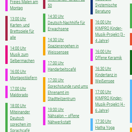
Freies Malen am
Systemische
50
Montag
Beratung
14:30 Uhr
13:00 Uhr
16:00 Uhr
Deutsch-Nachhilfe für
Karten- und
KIMPRO Kinder-
Erwachsene
Brettspiele für
Musik-Projekt (3 -
alle
14:30 Uhr
4 Jahre)
Spazierengehen in
14:00 Uhr
16:00 Uhr
Weissensee
Musik zum
Offene Keramik
Selbermachen
17:00 Uhr
16:30 Uhr
Handarbeitscafé
16:00 Uhr
Kindertanz in
Montagstöpfern
17:00 Uhr
Weißensee
Sprechstunde rund ums
17:00 Uhr
17:00 Uhr
Ehrenamt im
Maldorado
KIMPRO Kinder-
Stadtteilzentrum
Musik-Projekt (4 -
18:00 Uhr
19:00 Uhr
6 Jahre)
Miteinander
Nähsalon – offene
Deutsch
17:30 Uhr
Nähwerkstatt
sprechen im
Hatha Yoga
Sprachcafé