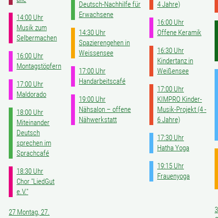
Deutsch-Nachhilfe für
4 Jahre)
Erwachsene
14:00 Uhr
16:00 Uhr
Musik zum
14:30 Uhr
Offene Keramik
Selbermachen
Spazierengehen in
16:30 Uhr
Weissensee
16:00 Uhr
Kindertanz in
Montagstöpfern
17:00 Uhr
Weißensee
Handarbeitscafé
17:00 Uhr
17:00 Uhr
Maldorado
19:00 Uhr
KIMPRO Kinder-
Nähsalon – offene
Musik-Projekt (4 -
18:00 Uhr
Nähwerkstatt
6 Jahre)
Miteinander
Deutsch
17:30 Uhr
sprechen im
Hatha Yoga
Sprachcafé
19:15 Uhr
18:30 Uhr
Frauenyoga
Chor "LiedGut
e.V."
3
27
Montag, 27.