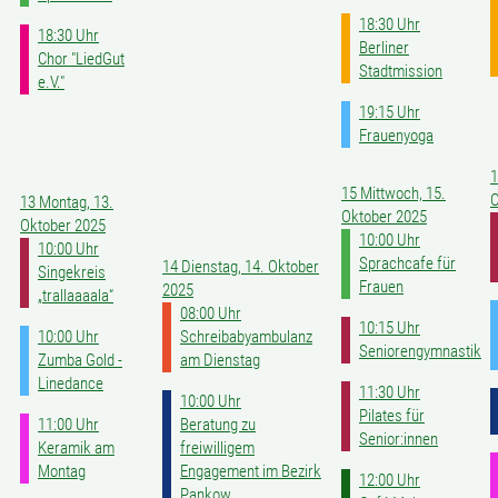
18:30 Uhr
18:30 Uhr
Berliner
Chor "LiedGut
Stadtmission
e.V."
19:15 Uhr
Frauenyoga
1
15
Mittwoch, 15.
O
13
Montag, 13.
Oktober 2025
Oktober 2025
10:00 Uhr
10:00 Uhr
Sprachcafe für
14
Dienstag, 14. Oktober
Singekreis
Frauen
2025
„trallaaaala“
08:00 Uhr
10:15 Uhr
10:00 Uhr
Schreibabyambulanz
Seniorengymnastik
Zumba Gold -
am Dienstag
Linedance
11:30 Uhr
10:00 Uhr
Pilates für
11:00 Uhr
Beratung zu
Senior:innen
Keramik am
freiwilligem
Montag
Engagement im Bezirk
12:00 Uhr
Pankow