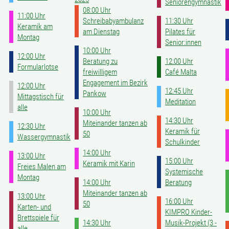
Seniorengymnastik
08:00 Uhr
11:00 Uhr
Schreibabyambulanz
11:30 Uhr
Keramik am
am Dienstag
Pilates für
Montag
Senior:innen
10:00 Uhr
12:00 Uhr
Beratung zu
12:00 Uhr
Formularlotse
freiwilligem
Café Malta
Engagement im Bezirk
12:00 Uhr
12:45 Uhr
Pankow
Mittagstisch für
Meditation
alle
10:00 Uhr
14:30 Uhr
Miteinander tanzen ab
12:30 Uhr
Keramik für
50
Wassergymnastik
Schulkinder
14:00 Uhr
13:00 Uhr
15:00 Uhr
Keramik mit Karin
Freies Malen am
Systemische
Montag
14:00 Uhr
Beratung
Miteinander tanzen ab
13:00 Uhr
16:00 Uhr
50
Karten- und
KIMPRO Kinder-
Brettspiele für
14:30 Uhr
Musik-Projekt (3 -
alle