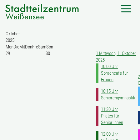
Oktober,
2025
Mon
Die
Mit
Don
Fre
Sam
Son
29
30
1
Mittwoch, 1. Oktober
2025
10:00 Uhr
Sprachcafe für
2
Frauen
O
10:15 Uhr
Seniorengymnastik
11:30 Uhr
Pilates für
Senior:innen
12:00 Uhr