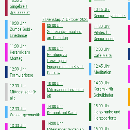
10:00 Uhr
Singekreis
10:15 Uhr
„trallaaaala“
Seniorengymnastik
7
Dienstag, 7. Oktober 2025
10:00 Uhr
08:00 Uhr
11:30 Uhr
Zumba Gold -
Schreibabyambulanz
Pilates für
Linedance
am Dienstag
Senior:innen
11:00 Uhr
10:00 Uhr
12:00 Uhr
Keramik am
Beratung zu
Café Malta
Montag
freiwilligem
12:45 Uhr
Engagement im Bezirk
12:00 Uhr
Meditation
Pankow
Formularlotse
14:30 Uhr
10:00 Uhr
12:00 Uhr
Keramik für
Miteinander tanzen ab
Mittagstisch für
Schulkinder
50
alle
15:00 Uhr
14:00 Uhr
12:30 Uhr
Herzkranke und
Keramik mit Karin
Wassergymnastik
Herzoperierte
14:00 Uhr
13:00 Uhr
15:00 Uhr
Miteinander tanzen ab