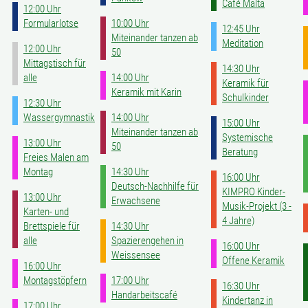
Café Malta
12:00 Uhr
Formularlotse
10:00 Uhr
12:45 Uhr
Miteinander tanzen ab
Meditation
12:00 Uhr
50
Mittagstisch für
14:30 Uhr
alle
14:00 Uhr
Keramik für
Keramik mit Karin
Schulkinder
12:30 Uhr
Wassergymnastik
14:00 Uhr
15:00 Uhr
Miteinander tanzen ab
Systemische
13:00 Uhr
50
Beratung
Freies Malen am
Montag
14:30 Uhr
16:00 Uhr
Deutsch-Nachhilfe für
KIMPRO Kinder-
13:00 Uhr
Erwachsene
Musik-Projekt (3 -
Karten- und
4 Jahre)
Brettspiele für
14:30 Uhr
alle
Spazierengehen in
16:00 Uhr
Weissensee
Offene Keramik
16:00 Uhr
Montagstöpfern
17:00 Uhr
16:30 Uhr
Handarbeitscafé
Kindertanz in
17:00 Uhr