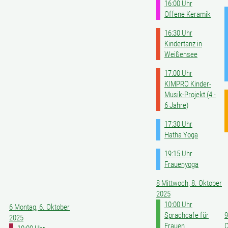
16:00 Uhr
Offene Keramik
16:30 Uhr
Kindertanz in
Weißensee
17:00 Uhr
KIMPRO Kinder-
Musik-Projekt (4 -
6 Jahre)
17:30 Uhr
Hatha Yoga
19:15 Uhr
Frauenyoga
8
Mittwoch, 8. Oktober
2025
10:00 Uhr
6
Montag, 6. Oktober
Sprachcafe für
9
2025
Frauen
O