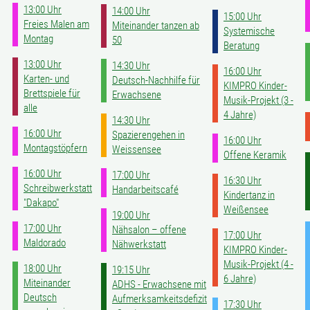
13:00 Uhr
14:00 Uhr
15:00 Uhr
Freies Malen am
Miteinander tanzen ab
Systemische
Montag
50
Beratung
13:00 Uhr
14:30 Uhr
16:00 Uhr
Karten- und
Deutsch-Nachhilfe für
KIMPRO Kinder-
Brettspiele für
Erwachsene
Musik-Projekt (3 -
alle
4 Jahre)
14:30 Uhr
16:00 Uhr
Spazierengehen in
16:00 Uhr
Montagstöpfern
Weissensee
Offene Keramik
16:00 Uhr
17:00 Uhr
16:30 Uhr
Schreibwerkstatt
Handarbeitscafé
Kindertanz in
"Dakapo"
Weißensee
19:00 Uhr
17:00 Uhr
Nähsalon – offene
17:00 Uhr
Maldorado
Nähwerkstatt
KIMPRO Kinder-
Musik-Projekt (4 -
18:00 Uhr
19:15 Uhr
6 Jahre)
Miteinander
ADHS - Erwachsene mit
Deutsch
Aufmerksamkeitsdefizit
17:30 Uhr