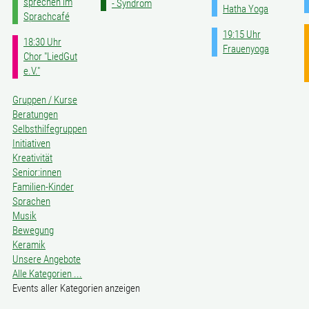
sprechen im
- Syndrom
Hatha Yoga
Sprachcafé
19:15 Uhr
18:30 Uhr
Frauenyoga
Chor "LiedGut
e.V."
Gruppen / Kurse
Beratungen
Selbsthilfegruppen
Initiativen
Kreativität
Senior:innen
Familien-Kinder
Sprachen
Musik
Bewegung
Keramik
Unsere Angebote
Alle Kategorien ...
Events aller Kategorien anzeigen