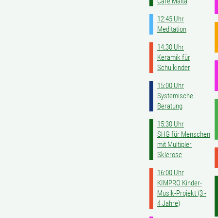
Café Malta
12:45 Uhr
Meditation
14:30 Uhr
Keramik für
Schulkinder
15:00 Uhr
Systemische
Beratung
15:30 Uhr
SHG für Menschen
mit Multipler
Sklerose
16:00 Uhr
KIMPRO Kinder-
Musik-Projekt (3 -
4 Jahre)