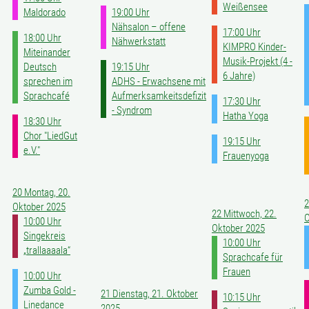
Weißensee
Maldorado
19:00 Uhr
Nähsalon – offene
17:00 Uhr
18:00 Uhr
Nähwerkstatt
KIMPRO Kinder-
Miteinander
Musik-Projekt (4 -
Deutsch
19:15 Uhr
6 Jahre)
sprechen im
ADHS - Erwachsene mit
Sprachcafé
Aufmerksamkeitsdefizit
17:30 Uhr
- Syndrom
Hatha Yoga
18:30 Uhr
Chor "LiedGut
19:15 Uhr
e.V."
Frauenyoga
20
Montag, 20.
2
Oktober 2025
22
Mittwoch, 22.
O
10:00 Uhr
Oktober 2025
Singekreis
10:00 Uhr
„trallaaaala“
Sprachcafe für
Frauen
10:00 Uhr
Zumba Gold -
21
Dienstag, 21. Oktober
10:15 Uhr
Linedance
2025