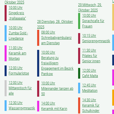
O
Oktober 2025
29
Mittwoch, 29.
10:00 Uhr
Oktober 2025
Singekreis
10:00 Uhr
„trallaaaala“
Sprachcafe für
28
Dienstag, 28. Oktober
Frauen
2025
10:00 Uhr
08:00 Uhr
Zumba Gold -
10:15 Uhr
Schreibabyambulanz
Linedance
Seniorengymnastik
am Dienstag
11:00 Uhr
11:30 Uhr
10:00 Uhr
Keramik am
Pilates für
Beratung zu
Montag
Senior:innen
freiwilligem
12:00 Uhr
Engagement im Bezirk
12:00 Uhr
Formularlotse
Pankow
Café Malta
12:00 Uhr
10:00 Uhr
12:45 Uhr
Mittagstisch für
Miteinander tanzen ab
Meditation
alle
50
14:30 Uhr
12:30 Uhr
14:00 Uhr
Keramik für
Wassergymnastik
Keramik mit Karin
Schulkinder